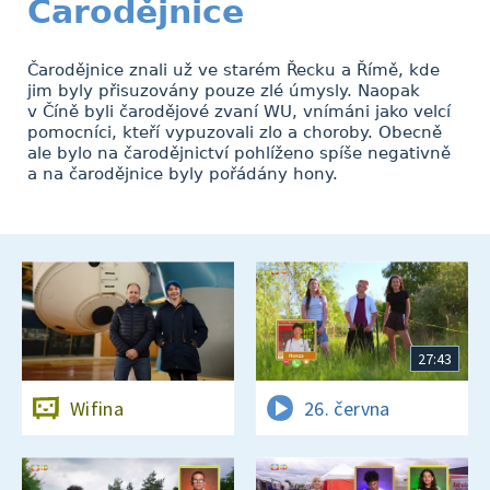
Čarodějnice
Čarodějnice znali už ve starém Řecku a Římě, kde
jim byly přisuzovány pouze zlé úmysly. Naopak
v Číně byli čarodějové zvaní WU, vnímáni jako velcí
pomocníci, kteří vypuzovali zlo a choroby. Obecně
ale bylo na čarodějnictví pohlíženo spíše negativně
a na čarodějnice byly pořádány hony.
27:43
Wifina
26. června