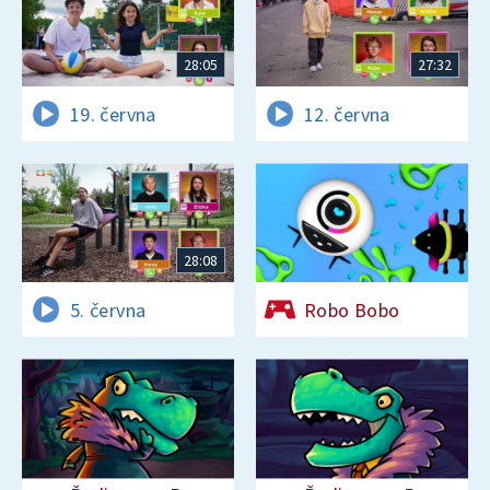
28:05
27:32
19. června
12. června
28:08
5. června
Robo Bobo