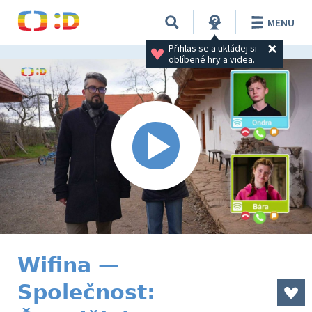
MENU
Přihlas se a ukládej si 
oblíbené hry a videa.
Wifina —
Společnost: