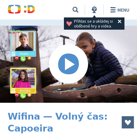
MENU
Přihlas se a ukládej si 
oblíbené hry a videa.
Wifina — Volný čas:
Capoeira