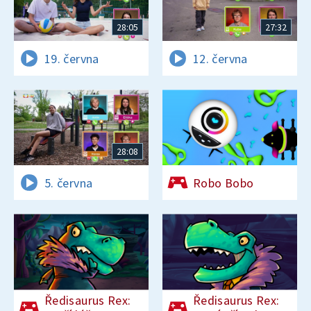
28:05
27:32
19. června
12. června
28:08
5. června
Robo Bobo
Ředisaurus Rex:
Ředisaurus Rex: