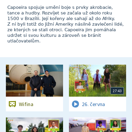
Capoeira spojuje umění boje s prvky akrobacie,
tance a hudby. Rozvíjet se začala už okolo roku
1500 v Brazílii. Její kořeny ale sahají až do Afriky.
Z ní byli totiž do Jižní Ameriky násilně zavlečeni lidé,
ze kterých se stali otroci. Capoeira jim pomáhala
udržet si svou kulturu a zároveň se bránit
utlačovatelům.
27:43
Wifina
26. června