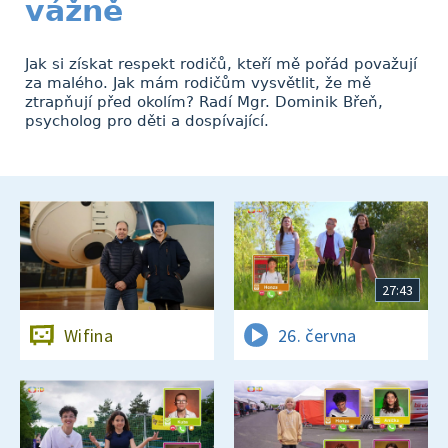
vážně
Jak si získat respekt rodičů, kteří mě pořád považují
za malého. Jak mám rodičům vysvětlit, že mě
ztrapňují před okolím? Radí Mgr. Dominik Břeň,
psycholog pro děti a dospívající.
27:43
Wifina
26. června