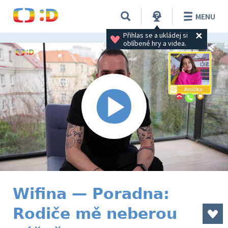
MENU
Přihlas se a ukládej si 
oblíbené hry a videa.
Wifina — Poradna:
Rodiče mě neberou