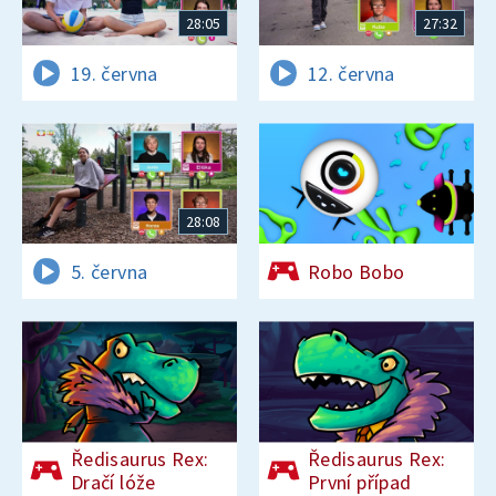
28:05
27:32
19. června
12. června
28:08
5. června
Robo Bobo
Ředisaurus Rex:
Ředisaurus Rex:
Dračí lóže
První případ