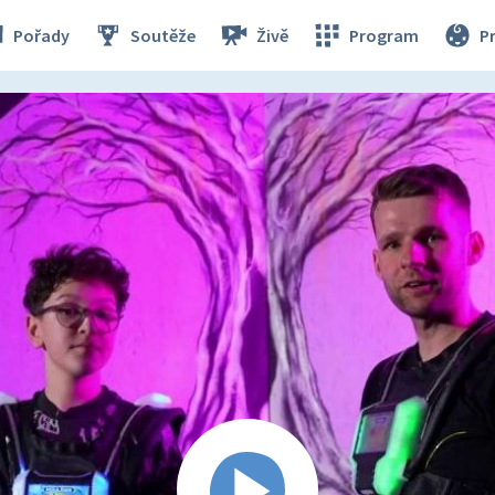
Pořady
Soutěže
Živě
Program
P