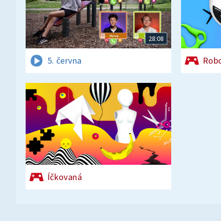
28:08
5. června
Rob
Íčkovaná