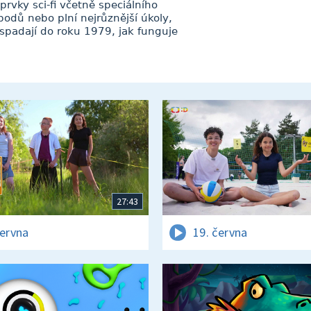
rvky sci-fi včetně speciálního
 bodů nebo plní nejrůznější úkoly,
 spadají do roku 1979, jak funguje
27:43
června
19. června