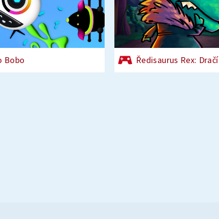
o Bobo
Ředisaurus Rex: Dračí