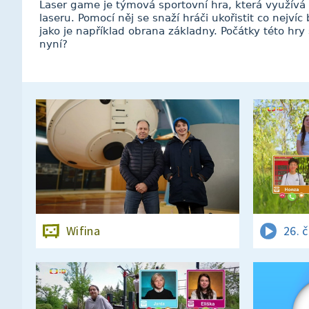
Laser game je týmová sportovní hra, která využívá p
laseru. Pomocí něj se snaží hráči ukořistit co nejvíc
jako je například obrana základny. Počátky této hry
nyní?
Wifina
26. 