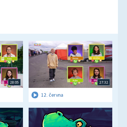
28:05
27:32
12. června