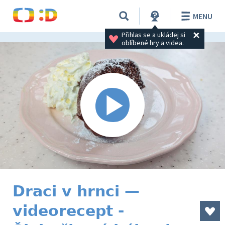
MENU
Přihlas se a ukládej si 
oblíbené hry a videa.
Draci v hrnci —
videorecept -