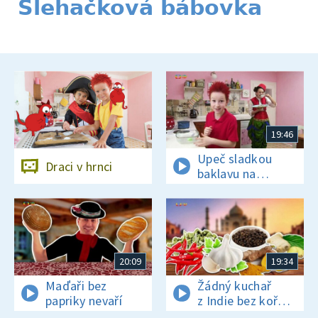
Šlehačková bábovka
19:46
Upeč sladkou
Draci v hrnci
baklavu na
tureckou oslavu
20:09
19:34
Maďaři bez
Žádný kuchař
papriky nevaří
z Indie bez koření
nežije!