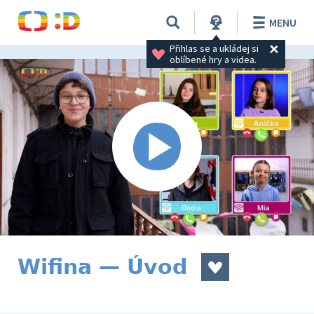
MENU
Přihlas se a ukládej si 
oblíbené hry a videa.
Wifina — Úvod