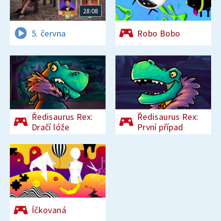
28:08
5. června
Robo Bobo
Ředisaurus Rex:
Ředisaurus Rex:
Dračí lóže
První případ
Íčkovaná