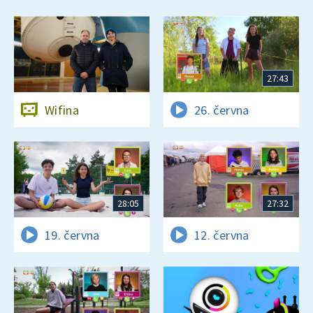
27:43
Wifina
26. června
28:05
27:32
19. června
12. června