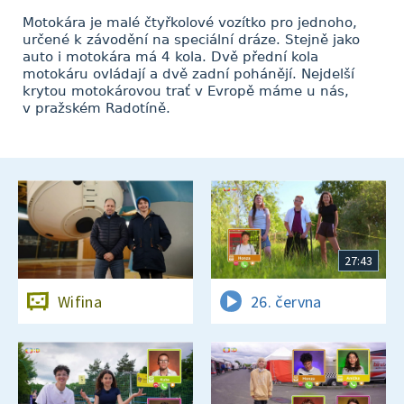
Motokára je malé čtyřkolové vozítko pro jednoho,
určené k závodění na speciální dráze. Stejně jako
auto i motokára má 4 kola. Dvě přední kola
motokáru ovládají a dvě zadní pohánějí. Nejdelší
krytou motokárovou trať v Evropě máme u nás,
v pražském Radotíně.
27:43
Wifina
26. června