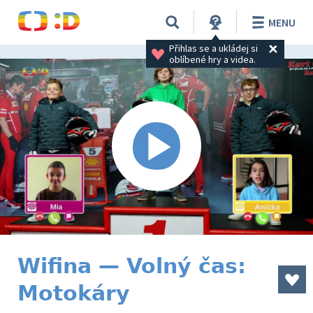
MENU
Přihlas se a ukládej si 
oblíbené hry a videa.
Wifina — Volný čas:
Motokáry