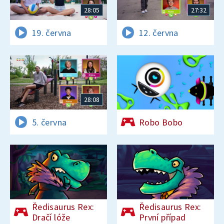
28:05
27:32
19. června
12. června
28:08
5. června
Robo Bobo
Ředisaurus Rex:
Ředisaurus Rex:
Dračí lóže
První případ