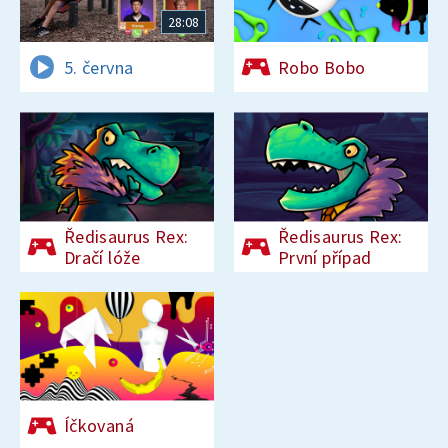
28:08
5. června
Robo Bobo
Ředisaurus Rex:
Ředisaurus Rex:
Dračí lóže
První případ
Íčkovaná