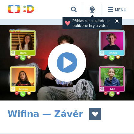
MENU
Přihlas se a ukládej si 
oblíbené hry a videa.
Wifina — Závěr