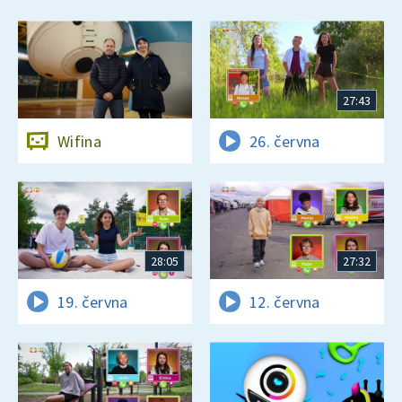
27:43
Wifina
26. června
28:05
27:32
19. června
12. června