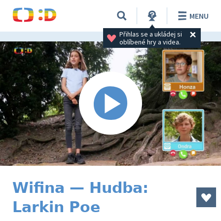
MENU
Přihlas se a ukládej si 
oblíbené hry a videa.
Wifina — Hudba:
Larkin Poe