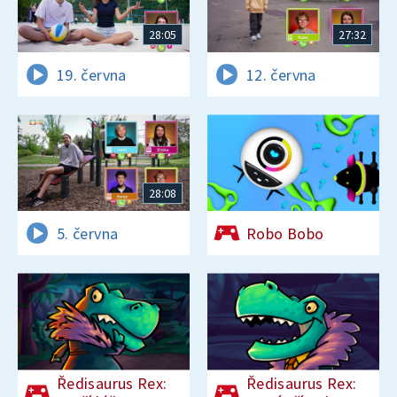
28:05
27:32
19. června
12. června
28:08
5. června
Robo Bobo
Ředisaurus Rex:
Ředisaurus Rex: