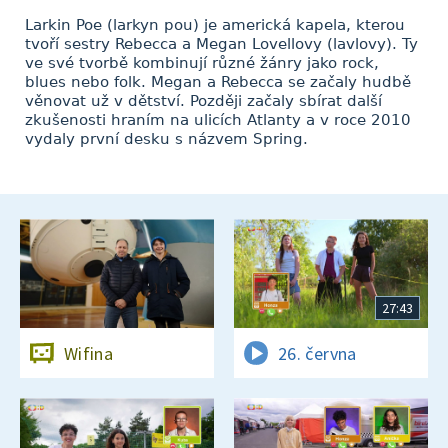
Larkin Poe (larkyn pou) je americká kapela, kterou
tvoří sestry Rebecca a Megan Lovellovy (lavlovy). Ty
ve své tvorbě kombinují různé žánry jako rock,
blues nebo folk. Megan a Rebecca se začaly hudbě
věnovat už v dětství. Později začaly sbírat další
zkušenosti hraním na ulicích Atlanty a v roce 2010
vydaly první desku s názvem Spring.
27:43
Wifina
26. června