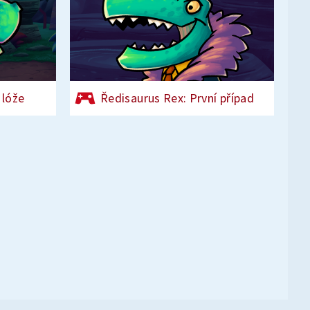
 lóže
Ředisaurus Rex: První případ