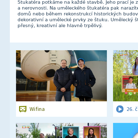
Štukatéra potkáme na každé stavbě. Jeho prací je z
a nerovnosti. Na uměleckého štukatéra pak narazí
domů nebo během rekonstrukcí historických budov. J
dekorativní a umělecké prvky ze štuku. Umělecký 
přesný, kreativní ale hlavně trpělivý.
Wifina
26. 