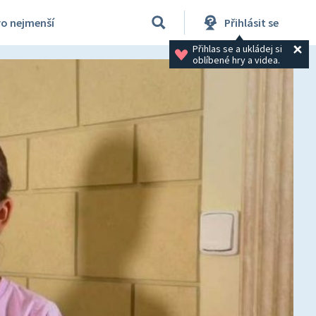
ro nejmenší
Přihlásit se
Přihlas se a ukládej si 
oblíbené hry a videa.