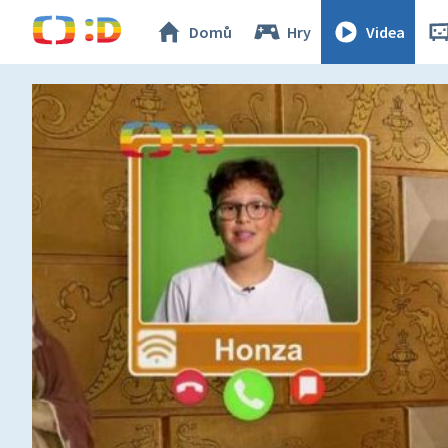
Domů
Hry
Videa