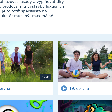
ahlazovat fasády a vyplňovat díry
te především u výstavby luxusních
e to totiž specialista na
štukatér musí být maximálně
27:43
června
19. června