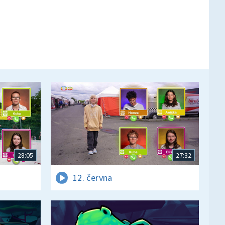
28:05
27:32
12. června