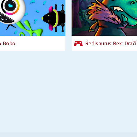
o Bobo
Ředisaurus Rex: Dračí