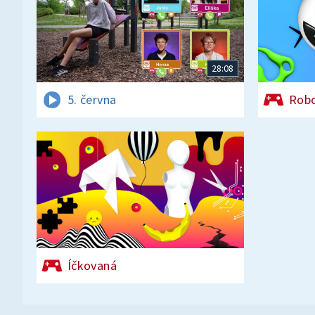
28:08
5. června
Rob
Íčkovaná