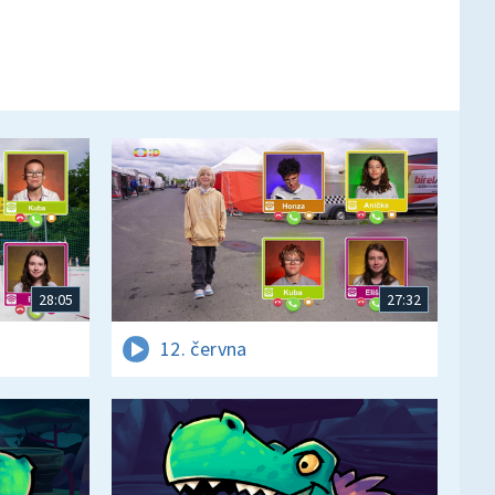
28:05
27:32
12. června