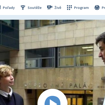
Pořady
Soutěže
Živě
Program
P