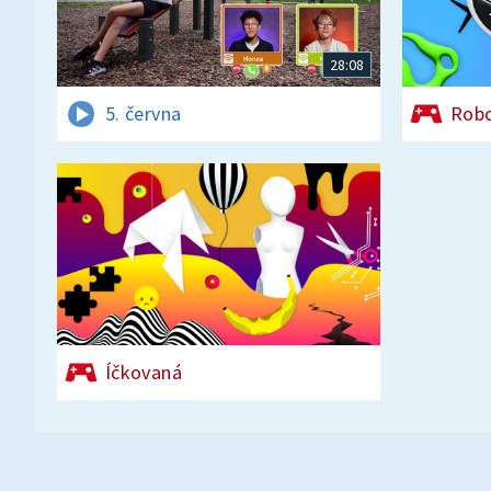
28:08
5. června
Rob
Íčkovaná