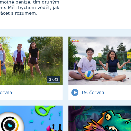
amotné peníze, tím druhým
me. Měli bychom vědět, jak
trácet s rozumem.
27:43
června
19. června