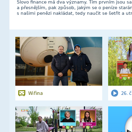
Slovo finance má dva významy. Tím prvním jsou s
a přesnějším, pak způsob, jakým se o peníze stará
s našimi penězi nakládat, tedy naučit se šetřit a u
Wifina
26. 