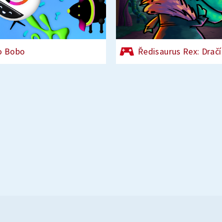
o Bobo
Ředisaurus Rex: Dračí