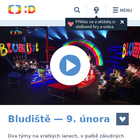
MENU
Přihlas se a ukládej si 
oblíbené hry a videa.
Bludiště — 9. února
Dva týmy na vratkých lanech, v palbě záludných