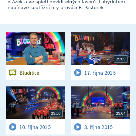
otázek a ve spleti neviditelných laserů. Labyrintem
napínavé soutěžní hry provází R. Pastorek
29:09
Bludiště
17. října 2015
29:10
29:04
10. října 2015
3. října 2015