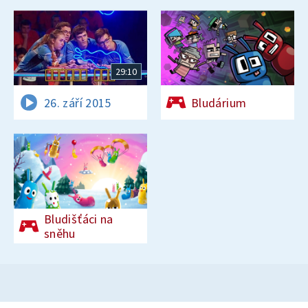
29:10
26. září 2015
Bludárium
Bludišťáci na
sněhu