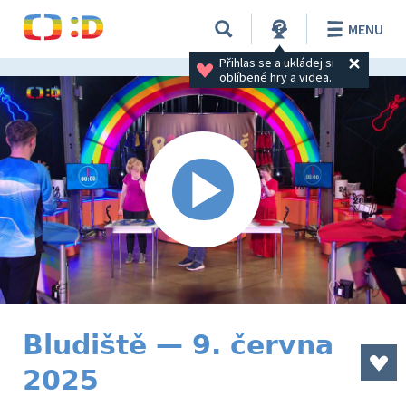
MENU
Přihlas se a ukládej si 
oblíbené hry a videa.
Bludiště — 9. června
2025