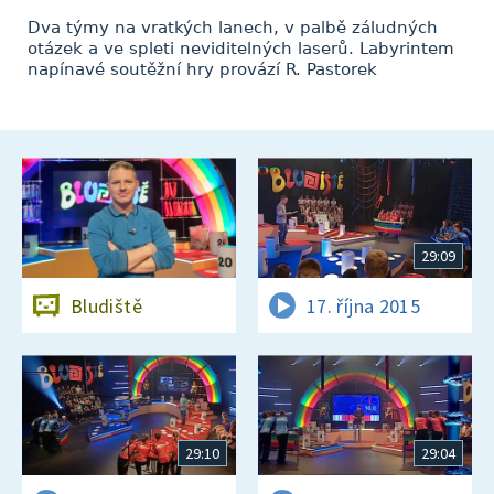
Dva týmy na vratkých lanech, v palbě záludných
otázek a ve spleti neviditelných laserů. Labyrintem
napínavé soutěžní hry provází R. Pastorek
29:09
Bludiště
17. října 2015
29:10
29:04