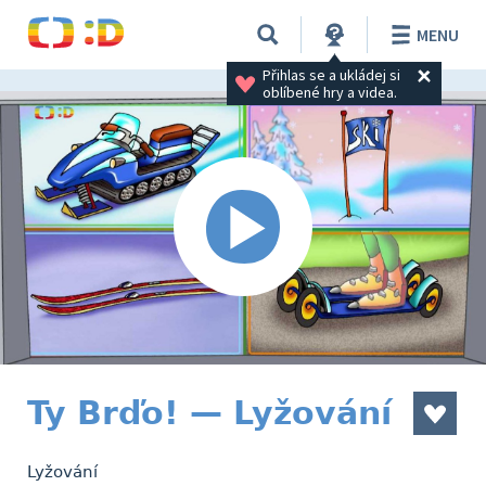
MENU
Přihlas se a ukládej si 
oblíbené hry a videa.
Ty Brďo! — Lyžování
Lyžování