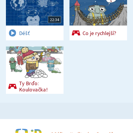
22:34
Déšť
Co je rychlejší?
Ty Brďo:
Koulovačka!