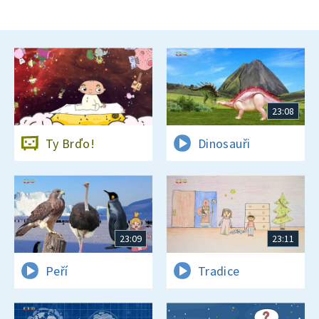
23:08
Ty Brďo!
Dinosauři
23:09
23:11
Peří
Tradice