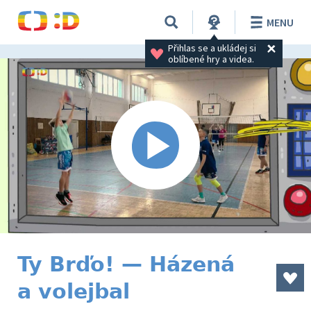
MENU
Přihlas se a ukládej si 
oblíbené hry a videa.
Ty Brďo! — Házená
a volejbal