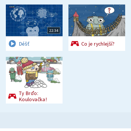
22:34
Déšť
Co je rychlejší?
Ty Brďo:
Koulovačka!