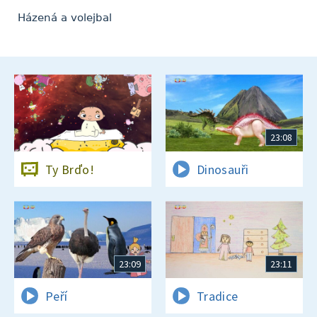
Házená a volejbal
23:08
Ty Brďo!
Dinosauři
23:09
23:11
Peří
Tradice