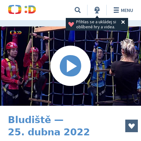
MENU
Přihlas se a ukládej si 
oblíbené hry a videa.
Bludiště —
25. dubna 2022