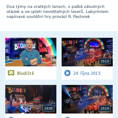
Dva týmy na vratkých lanech, v palbě záludných
otázek a ve spleti neviditelných laserů. Labyrintem
napínavé soutěžní hry provází R. Pastorek
29:10
Bludiště
24. října 2015
29:09
29:10