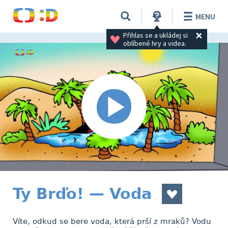
MENU
Přihlas se a ukládej si 
oblíbené hry a videa.
Ty Brďo! — Voda
Víte, odkud se bere voda, která prší z mraků? Vodu