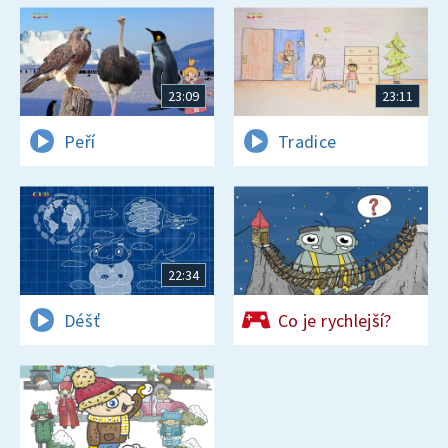
23:09
23:11
Peří
Tradice
22:34
Déšť
Co je rychlejší?