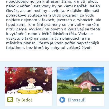
nepotřebujeme jen k uhašení žízně, k mytí rukou,
nebo k vaření. Bez vody by na Zemi nepřežil nejen
člověk, ale ani rostliny a zvířata. V dalším díle naší
pohádkové soutěže vám Brďo prozradí, že vodu
najdete nejenom v řekách, jezerech a rybnících, ale
i pod zemí. Termální prameny se ohřívají v horkém
nitru Země, vyvěrají na povrch a využívají se třeba
k vytápění, nebo k léčbě lidského těla. Voda se
vyskytuje také na vesmírných planetách a na
měsících planet. Přesto je voda pořád nejvzácnější
tekutinou, bez které by zahynul veškerý život.
23:08
Ty Brďo!
Dinosauři