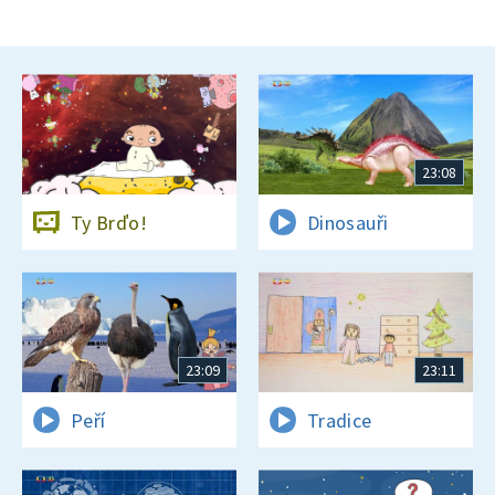
23:08
Ty Brďo!
Dinosauři
23:09
23:11
Peří
Tradice