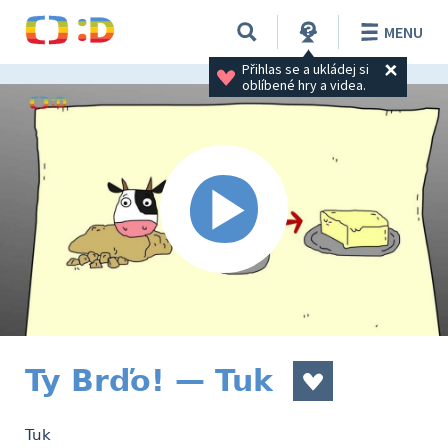
MENU
Přihlas se a ukládej si 
oblíbené hry a videa.
Ty Brďo! — Tuk
Tuk