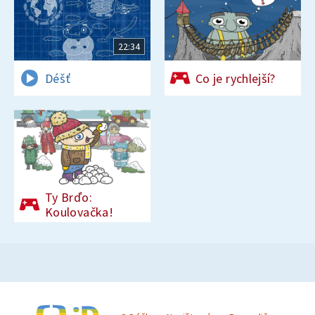
22:34
Déšť
Co je rychlejší?
Ty Brďo:
Koulovačka!