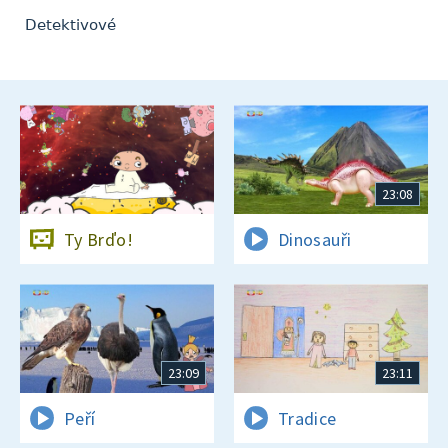
Detektivové
23:08
Ty Brďo!
Dinosauři
23:09
23:11
Peří
Tradice