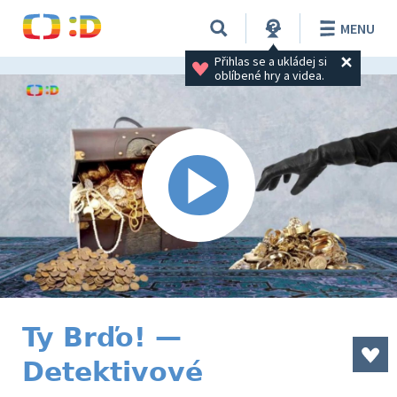
MENU
Přihlas se a ukládej si 
oblíbené hry a videa.
Ty Brďo! —
Detektivové