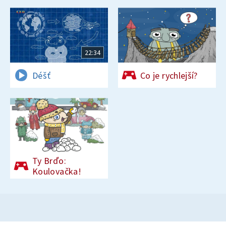
22:34
Déšť
Co je rychlejší?
Ty Brďo:
Koulovačka!