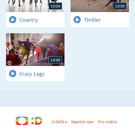
10:04
10:09
Country
Thriller
10:09
Crazy Legs
O Déčku
Napište nám
Pro rodiče