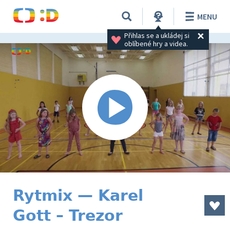
MENU
Přihlas se a ukládej si 
oblíbené hry a videa.
Rytmix — Karel
Gott – Trezor