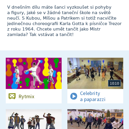
V dnešním dílu máte šanci vyzkoušet si pohyby
a figury, jaké se v žádné taneční škole na světě
neučí. S Kubou, Míšou a Patrikem si totiž nacvičíte
jedinečnou choreografii Karla Gotta k písničce Trezor
z roku 1964. Chcete umět tančit jako Mistr
zamlada? Tak vstávat a tančit!
10:10
Celebrity
Rytmix
a paparazzi