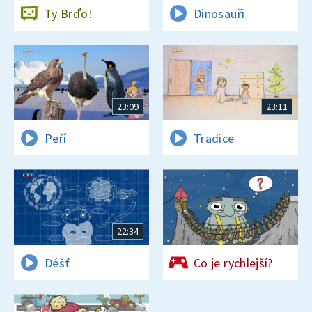
Ty Brďo!
Dinosauři
23:09
23:11
Peří
Tradice
22:34
Déšť
Co je rychlejší?