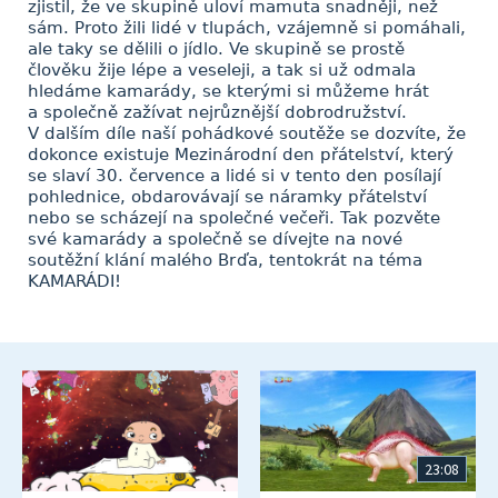
zjistil, že ve skupině uloví mamuta snadněji, než
sám. Proto žili lidé v tlupách, vzájemně si pomáhali,
ale taky se dělili o jídlo. Ve skupině se prostě
člověku žije lépe a veseleji, a tak si už odmala
hledáme kamarády, se kterými si můžeme hrát
a společně zažívat nejrůznější dobrodružství.
V dalším díle naší pohádkové soutěže se dozvíte, že
dokonce existuje Mezinárodní den přátelství, který
se slaví 30. července a lidé si v tento den posílají
pohlednice, obdarovávají se náramky přátelství
nebo se scházejí na společné večeři. Tak pozvěte
své kamarády a společně se dívejte na nové
soutěžní klání malého Brďa, tentokrát na téma
KAMARÁDI!
23:08