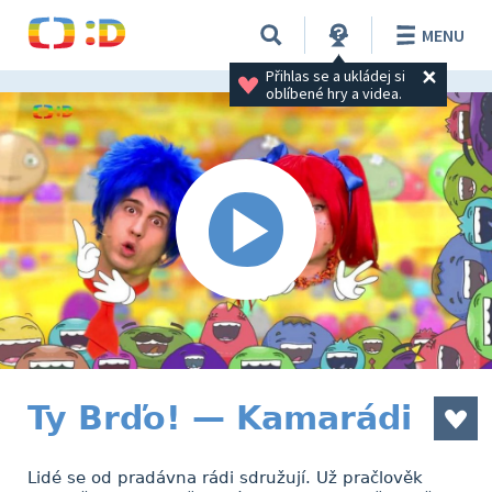
MENU
Přihlas se a ukládej si 
oblíbené hry a videa.
Ty Brďo! — Kamarádi
Lidé se od pradávna rádi sdružují. Už pračlověk