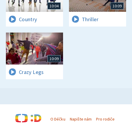
10:04
10:09
Country
Thriller
10:09
Crazy Legs
O Déčku
Napište nám
Pro rodiče