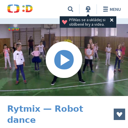
MENU
Přihlas se a ukládej si 
oblíbené hry a videa.
Rytmix — Robot
dance