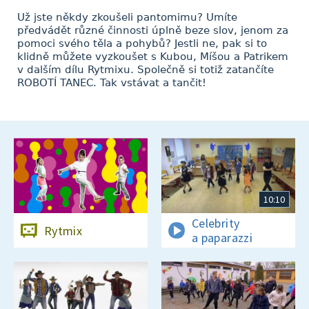
Už jste někdy zkoušeli pantomimu? Umíte
předvádět různé činnosti úplně beze slov, jenom za
pomoci svého těla a pohybů? Jestli ne, pak si to
klidně můžete vyzkoušet s Kubou, Míšou a Patrikem
v dalším dílu Rytmixu. Společně si totiž zatančíte
ROBOTÍ TANEC. Tak vstávat a tančit!
10:10
Celebrity
Rytmix
a paparazzi