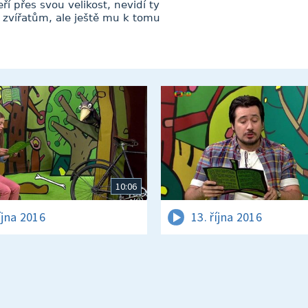
í přes svou velikost, nevidí ty
m zvířatům, ale ještě mu k tomu
10:06
íjna 2016
13. října 2016