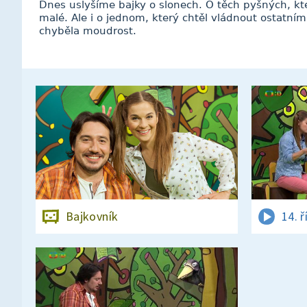
Dnes uslyšíme bajky o slonech. O těch pyšných, kteř
malé. Ale i o jednom, který chtěl vládnout ostatní
chyběla moudrost.
Bajkovník
14. ř