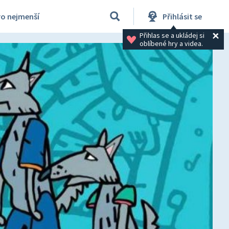
ro nejmenší
Přihlásit se
Přihlas se a ukládej si 
oblíbené hry a videa.