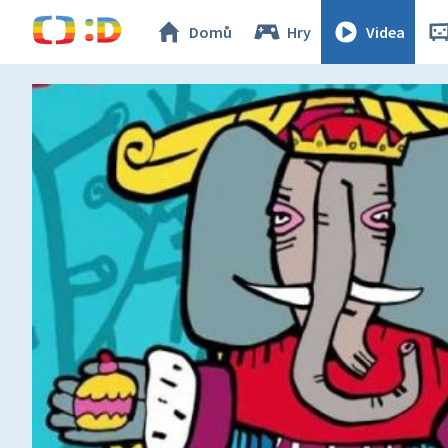
Domů
Hry
Videa