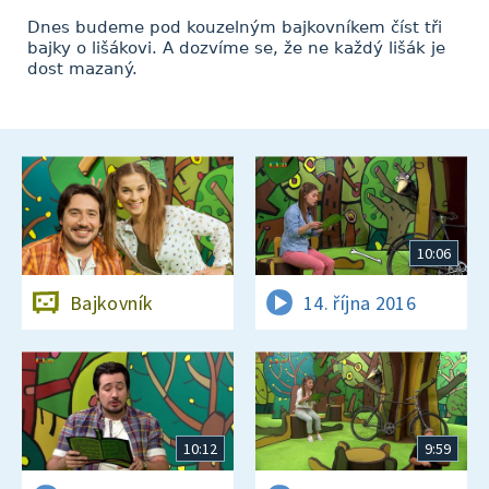
Dnes budeme pod kouzelným bajkovníkem číst tři
bajky o lišákovi. A dozvíme se, že ne každý lišák je
dost mazaný.
10:06
Bajkovník
14. října 2016
10:12
9:59