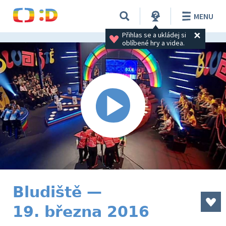
MENU
Přihlas se a ukládej si 
oblíbené hry a videa.
Bludiště —
19. března 2016