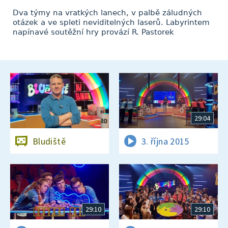
Dva týmy na vratkých lanech, v palbě záludných
otázek a ve spleti neviditelných laserů. Labyrintem
napínavé soutěžní hry provází R. Pastorek
29:04
Bludiště
3. října 2015
29:10
29:10