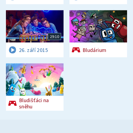
29:10
26. září 2015
Bludárium
Bludišťáci na
sněhu