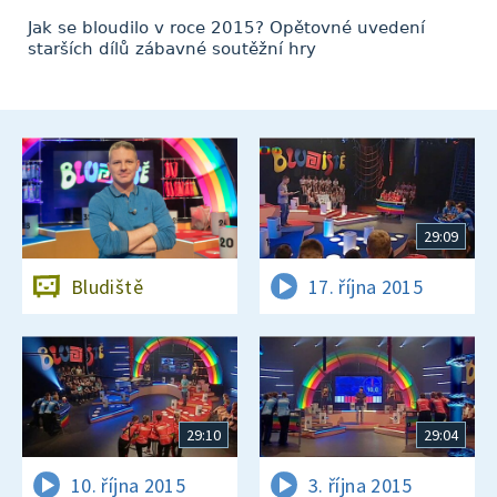
Jak se bloudilo v roce 2015? Opětovné uvedení
starších dílů zábavné soutěžní hry
29:09
Bludiště
17. října 2015
29:10
29:04
10. října 2015
3. října 2015