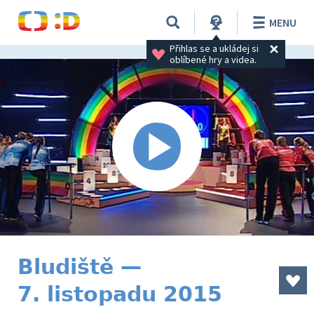
MENU
Přihlas se a ukládej si 
oblíbené hry a videa.
Bludiště —
7. listopadu 2015