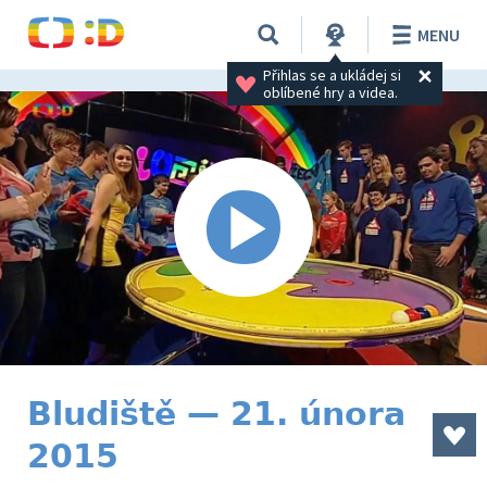
MENU
Přihlas se a ukládej si 
oblíbené hry a videa.
Bludiště — 21. února
2015