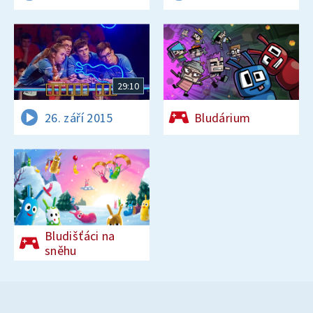
29:10
26. září 2015
Bludárium
Bludišťáci na
sněhu