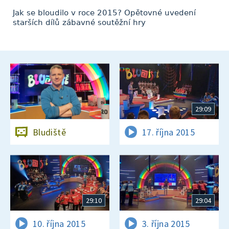
Jak se bloudilo v roce 2015? Opětovné uvedení
starších dílů zábavné soutěžní hry
29:09
Bludiště
17. října 2015
29:10
29:04
10. října 2015
3. října 2015