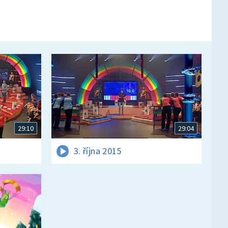
29:10
29:04
3. října 2015