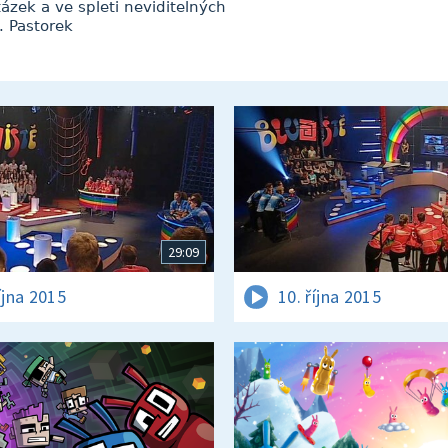
zek a ve spleti neviditelných
. Pastorek
29:09
íjna 2015
10. října 2015