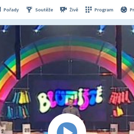
Pořady
Soutěže
Živě
Program
P