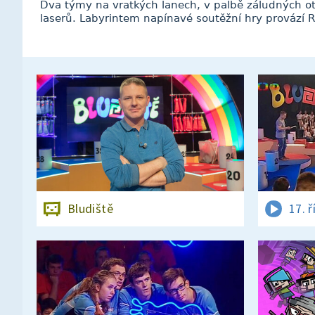
Dva týmy na vratkých lanech, v palbě záludných otá
laserů. Labyrintem napínavé soutěžní hry provází R
Bludiště
17. ř