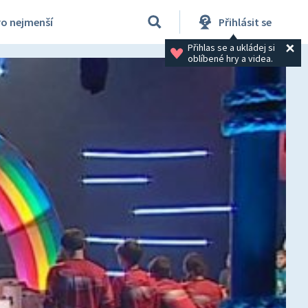
ro nejmenší
Přihlásit se
Přihlas se a ukládej si 
oblíbené hry a videa.