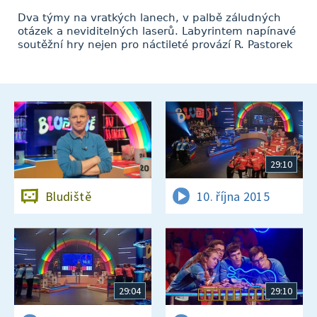
Dva týmy na vratkých lanech, v palbě záludných
otázek a neviditelných laserů. Labyrintem napínavé
soutěžní hry nejen pro náctileté provází R. Pastorek
29:10
Bludiště
10. října 2015
29:04
29:10