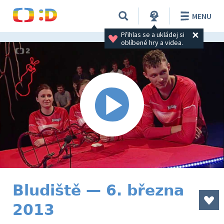
MENU
Přihlas se a ukládej si 
oblíbené hry a videa.
Bludiště — 6. března
2013