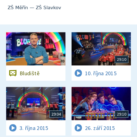
ZŠ Měřín — ZŠ Slavkov
29:10
Bludiště
10. října 2015
29:04
29:10
3. října 2015
26. září 2015