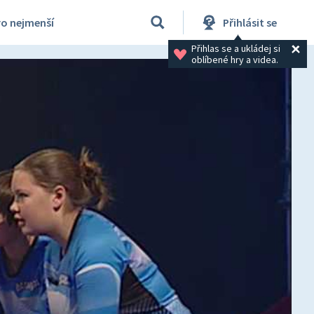
ro nejmenší
Přihlásit se
Přihlas se a ukládej si 
oblíbené hry a videa.