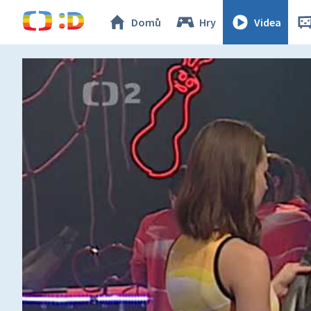
Domů
Hry
Videa