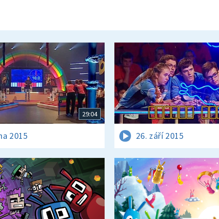
29:04
jna 2015
26. září 2015