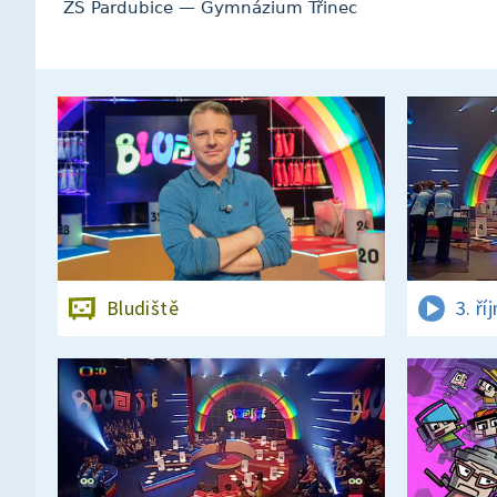
ZŠ Pardubice — Gymnázium Třinec
Bludiště
3. ří