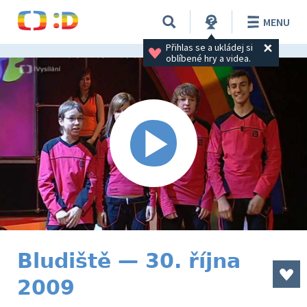
MENU
Přihlas se a ukládej si 
oblíbené hry a videa.
Bludiště — 30. října
2009