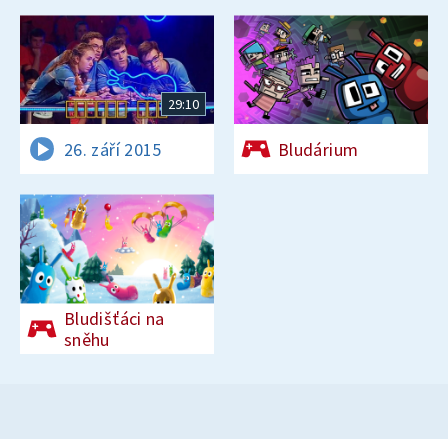
29:10
26. září 2015
Bludárium
Bludišťáci na
sněhu