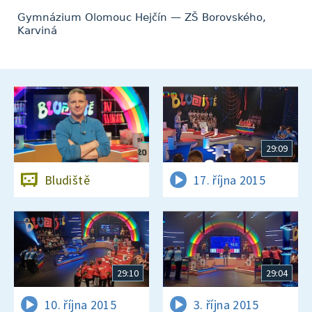
Gymnázium Olomouc Hejčín — ZŠ Borovského,
Karviná
29:09
Bludiště
17. října 2015
29:10
29:04
10. října 2015
3. října 2015