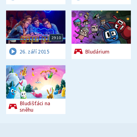
29:10
26. září 2015
Bludárium
Bludišťáci na
sněhu