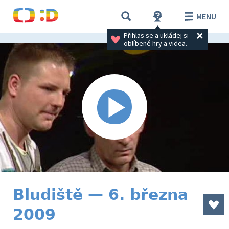
MENU
Přihlas se a ukládej si 
oblíbené hry a videa.
Bludiště — 6. března
2009