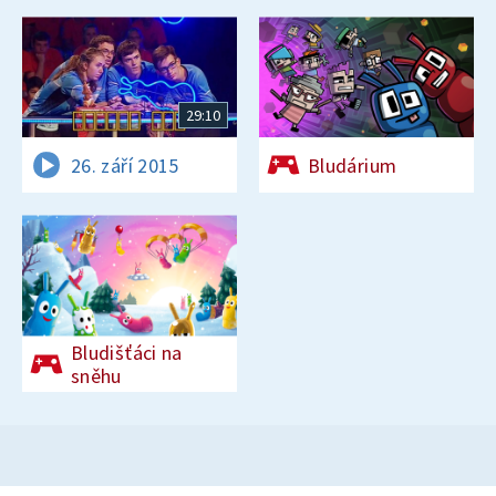
29:10
26. září 2015
Bludárium
Bludišťáci na
sněhu