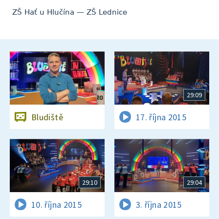
ZŠ Hať u Hlučína — ZŠ Lednice
29:09
Bludiště
17. října 2015
29:10
29:04
10. října 2015
3. října 2015