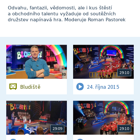
Odvahu, fantazii, vědomosti, ale i kus štěstí
a obchodního talentu vyžaduje od soutěžních
družstev napínavá hra. Moderuje Roman Pastorek
29:10
Bludiště
24. října 2015
29:09
29:10