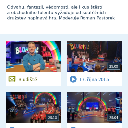
Odvahu, fantazii, vědomosti, ale i kus štěstí
a obchodního talentu vyžaduje od soutěžních
družstev napínavá hra. Moderuje Roman Pastorek
29:09
Bludiště
17. října 2015
29:10
29:04