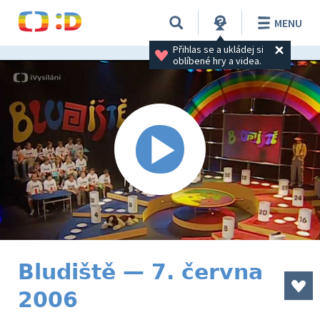
MENU
Přihlas se a ukládej si 
oblíbené hry a videa.
Bludiště — 7. června
2006