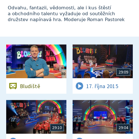
Odvahu, fantazii, vědomosti, ale i kus štěstí
a obchodního talentu vyžaduje od soutěžních
družstev napínavá hra. Moderuje Roman Pastorek
29:09
Bludiště
17. října 2015
29:10
29:04