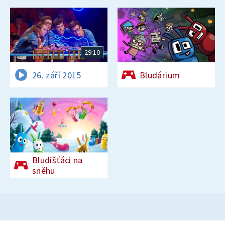
29:10
26. září 2015
Bludárium
Bludišťáci na
sněhu