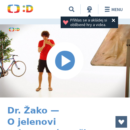
MENU
Přihlas se a ukládej si 
oblíbené hry a videa.
Dr. Žako —
O jelenovi