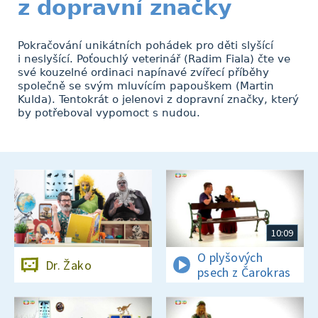
z dopravní značky
Pokračování unikátních pohádek pro děti slyšící
i neslyšící. Poťouchlý veterinář (Radim Fiala) čte ve
své kouzelné ordinaci napínavé zvířecí příběhy
společně se svým mluvícím papouškem (Martin
Kulda). Tentokrát o jelenovi z dopravní značky, který
by potřeboval vypomoct s nudou.
10:09
O plyšových
Dr. Žako
psech z Čarokras