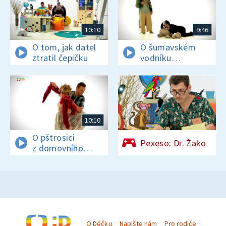
10:10
9:46
O tom, jak datel
O šumavském
ztratil čepičku
vodníku
divousovi
10:10
O pštrosici
Pexeso: Dr. Žako
z domovního
znamení
O Déčku
Napište nám
Pro rodiče