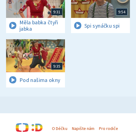
9:31
9:54
Měla babka čtyři
Spi synáčku spi
jabka
9:35
Pod našima okny
O Déčku
Napište nám
Pro rodiče