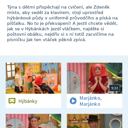
Týna s dětmi přispěchají na cvičení, ale Zdeněk
místo, aby seděl za klavírem, stojí uprostřed
hýbánkové půdy v uniformě průvodčího a píská na
píšťalku. No to je překvapení! A jestli chcete vědět,
jak se v Hýbánkách jezdí vláčkem, najděte si
poštovní obálku, nejdřív si s ní totiž zacvičíme na
písničku Jak ten vtáček pěkně zpívá.
9:33
Marjánko,
Hýbánky
Marjánko