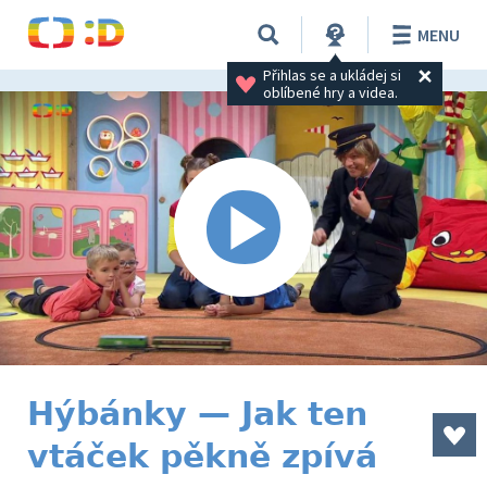
MENU
Přihlas se a ukládej si 
oblíbené hry a videa.
Hýbánky — Jak ten
vtáček pěkně zpívá