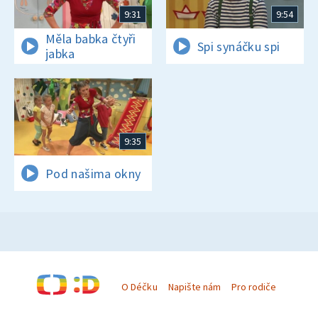
9:31
9:54
Měla babka čtyři
Spi synáčku spi
jabka
9:35
Pod našima okny
O Déčku
Napište nám
Pro rodiče