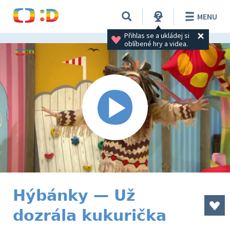
MENU
Přihlas se a ukládej si 
oblíbené hry a videa.
Hýbánky — Už
dozrála kukurička