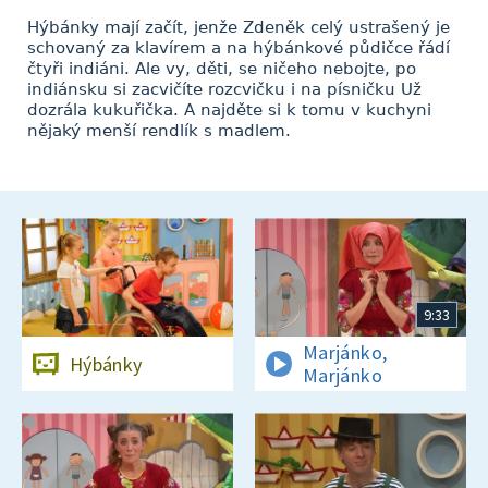
Hýbánky mají začít, jenže Zdeněk celý ustrašený je
schovaný za klavírem a na hýbánkové půdičce řádí
čtyři indiáni. Ale vy, děti, se ničeho nebojte, po
indiánsku si zacvičíte rozcvičku i na písničku Už
dozrála kukuřička. A najděte si k tomu v kuchyni
nějaký menší rendlík s madlem.
9:33
Marjánko,
Hýbánky
Marjánko