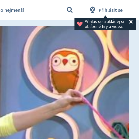
ro nejmenší
Přihlásit se
Přihlas se a ukládej si 
oblíbené hry a videa.