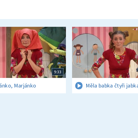
9:33
ánko, Marjánko
Měla babka čtyři jabk