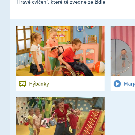
Hravé cvičení, které tě zvedne ze židle
Hýbánky
Marj