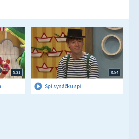
9:31
9:54
a
Spi synáčku spi