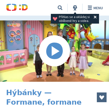
MENU
Přihlas se a ukládej si 
oblíbené hry a videa.
Hýbánky —
Formane, formane