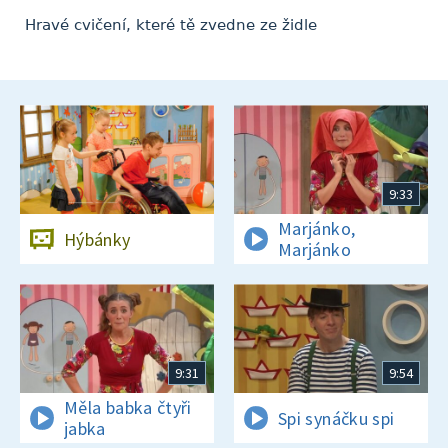
Hravé cvičení, které tě zvedne ze židle
9:33
Marjánko,
Hýbánky
Marjánko
9:31
9:54
Měla babka čtyři
Spi synáčku spi
jabka