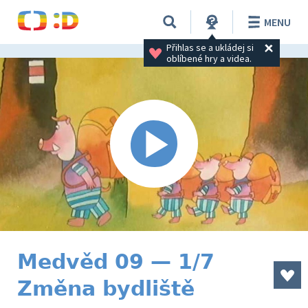
MENU
Přihlas se a ukládej si 
oblíbené hry a videa.
Medvěd 09 — 1/7
Změna bydliště