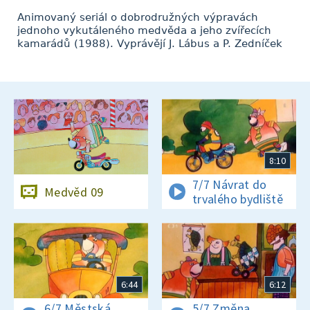
Animovaný seriál o dobrodružných výpravách
jednoho vykutáleného medvěda a jeho zvířecích
kamarádů (1988). Vyprávějí J. Lábus a P. Zedníček
8:10
7/7 Návrat do
Medvěd 09
trvalého bydliště
6:44
6:12
6/7 Městská
5/7 Změna