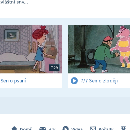
vláštní sny...
7:29
 Sen o psaní
7/7 Sen o zloději
Domů
Hry
Videa
Pořady