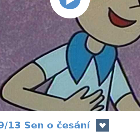
9/13 Sen o česání