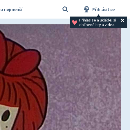
ro nejmenší
Přihlásit se
Přihlas se a ukládej si 
oblíbené hry a videa.