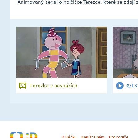
Animovaný seriál o holčičce Terezce, které se zdají z
Terezka v nesnázích
8/13
O Déčku
Napište nám
Pro rodiče