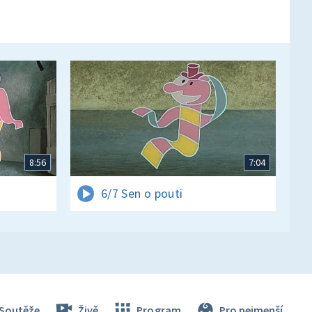
8:56
7:04
6/7 Sen o pouti
Soutěže
Živě
Program
Pro nejmenší