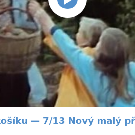
ošíku — 7/13 Nový malý př