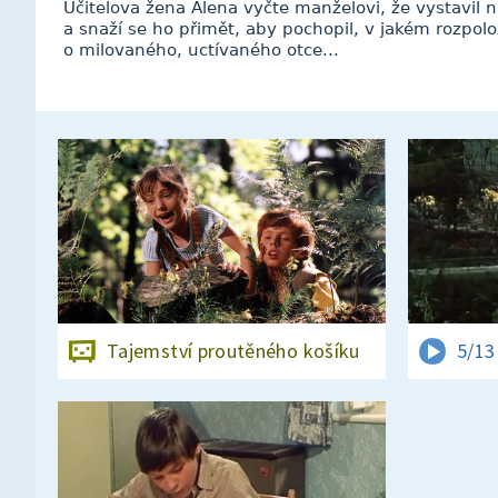
Učitelova žena Alena vyčte manželovi, že vystavil
a snaží se ho přimět, aby pochopil, v jakém rozpolož
o milovaného, uctívaného otce...
Tajemství proutěného košíku
5/13