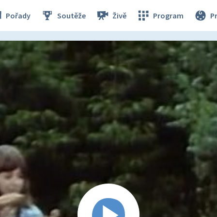
Pořady
Soutěže
Živě
Program
P