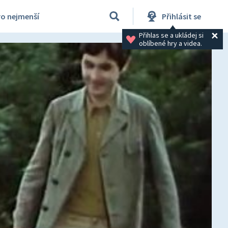
ro nejmenší
Přihlásit se
Přihlas se a ukládej si 
oblíbené hry a videa.