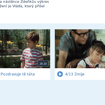
 na nástěnce Zdeňkův výkres
ení je Vláďa, který přišel
28:20
 Pozdravuje tě táta
4/13 Zmije