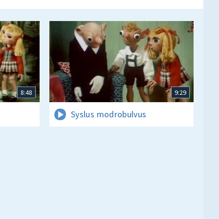
8:48
9:29
Syslus modrobulvus