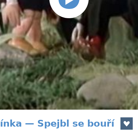
ínka — Spejbl se bouří