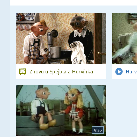
Znovu u Spejbla a Hurvínka
Hurv
8:36