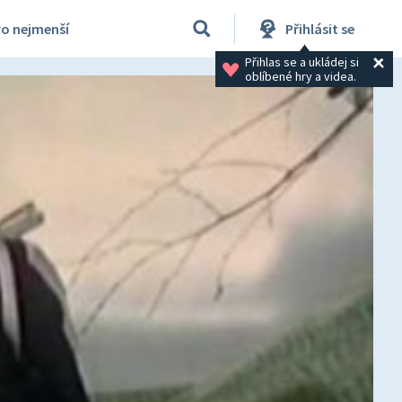
ro nejmenší
Přihlásit se
Přihlas se a ukládej si 
oblíbené hry a videa.