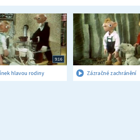
9:16
ínek hlavou rodiny
Zázračné zachránění