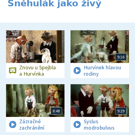
Sněhulák jako živý
9:16
Znovu u Spejbla
Hurvínek hlavou
a Hurvínka
rodiny
8:48
9:29
Zázračné
Syslus
zachránění
modrobulvus