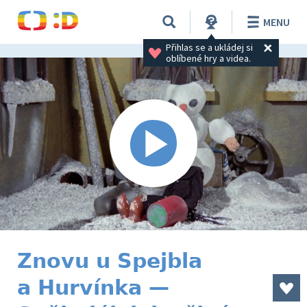
MENU
Přihlas se a ukládej si 
oblíbené hry a videa.
Znovu u Spejbla
a Hurvínka —