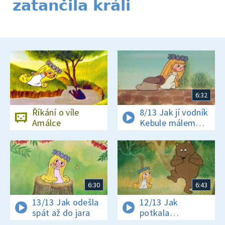
zatančila králi
6:32
Říkání o víle
8/13 Jak jí vodník
Amálce
Kebule málem
řekl sedm
6:30
6:43
13/13 Jak odešla
12/13 Jak
spát až do jara
potkala
oříškového