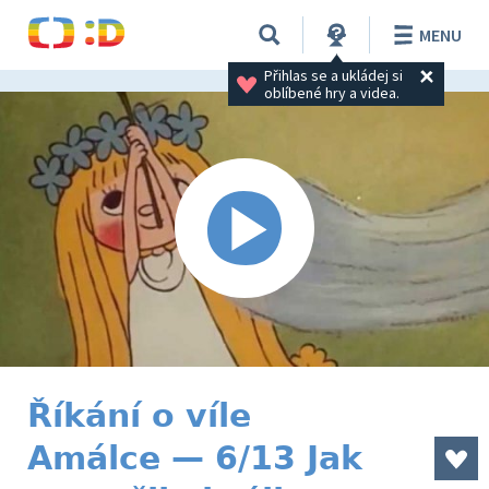
MENU
Přihlas se a ukládej si 
oblíbené hry a videa.
Říkání o víle
Amálce — 6/13 Jak