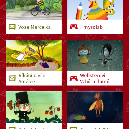
Vosa Marcelka
Hmyzolab
Říkání o víle
Websterovi:
Amálce
Vzhůru domů