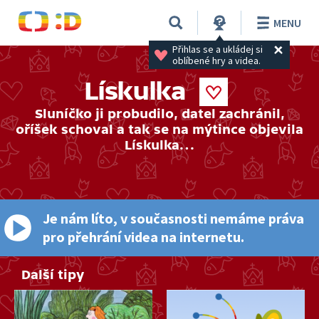
MENU
Přihlas se a ukládej si 
oblíbené hry a videa.
Lískulka
Sluníčko ji probudilo, datel zachránil,
oříšek schoval a tak se na mýtince objevila
Lískulka…
Je nám líto, v současnosti nemáme práva
pro přehrání videa na internetu.
Další tipy