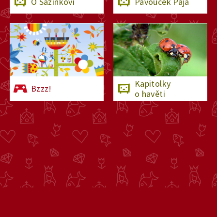
O Sazinkovi
Pavouček Pája
Kapitolky
Bzzz!
o havěti